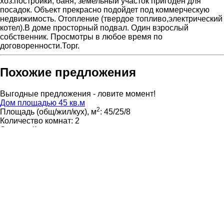
хоз.постройки, баня, земельный участок пригоден для
посадок. Объект прекрасно подойдет под коммерческую
недвижимость. Отопление (твердое топливо,электрический
котел).В доме просторный подвал. Один взрослый
собственник. Просмотры в любое время по
договоренности.Торг.
Похожие предложения
Выгодные предложения - ловите момент!
Дом площадью 45 кв.м
2
Площадь (общ/жил/кух), м
:
45/25/8
Количество комнат:
2
Этаж:
—/1
в избранное
Дом площадью 80 кв.м
2
Площадь (общ/жил/кух), м
:
80/70/10
Количество комнат:
3
Этаж:
—/1
в избранное
Дом площадью 31.9 кв.м
2
Площадь (общ/жил/кух), м
:
31.9/15/3